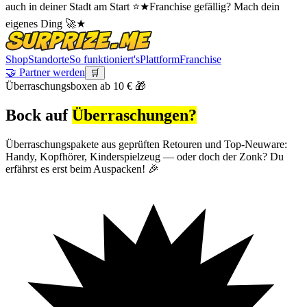
auch in deiner Stadt am Start ⭐
★
Franchise gefällig? Mach dein
eigenes Ding 🚀
★
Shop
Standorte
So funktioniert's
Plattform
Franchise
🤝 Partner werden
🛒
Überraschungsboxen ab 10 € 🎁
Bock auf
Über­raschungen?
Überraschungspakete aus geprüften Retouren und Top-Neuware:
Handy, Kopfhörer, Kinderspielzeug — oder doch der Zonk? Du
erfährst es erst beim Auspacken! 🎉