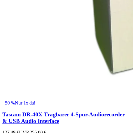
−
50
%
Nur 1x da!
Tascam DR-40X Tragbarer 4-Spur-Audiorecorder
& USB Audio Interface
127,49 €
UVP
255,00 €