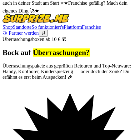
auch in deiner Stadt am Start ⭐
★
Franchise gefällig? Mach dein
eigenes Ding 🚀
★
Shop
Standorte
So funktioniert's
Plattform
Franchise
🤝 Partner werden
🛒
Überraschungsboxen ab 10 € 🎁
Bock auf
Über­raschungen?
Überraschungspakete aus geprüften Retouren und Top-Neuware:
Handy, Kopfhörer, Kinderspielzeug — oder doch der Zonk? Du
erfährst es erst beim Auspacken! 🎉