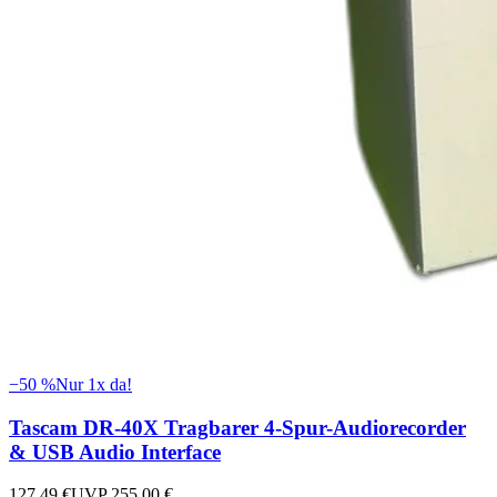
−
50
%
Nur 1x da!
Tascam DR-40X Tragbarer 4-Spur-Audiorecorder
& USB Audio Interface
127,49 €
UVP
255,00 €